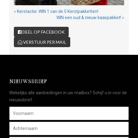
«
Kerstactie: WIN 1 van de 5 Kerstpakketten!
WIN een oud & nieuw kaaspakket!
»
DEEL OP FACEBOOK
VERSTUUR PER MAIL
NIEUWSBRIEF
Wekelijks alle aanbiedingen in uw mailbox? Schijf u in voor de
nieuwsbrief.