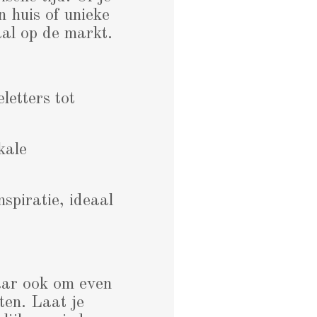
n huis of unieke
aal op de markt.
letters tot
kale
spiratie, ideaal
aar ook om even
ten. Laat je