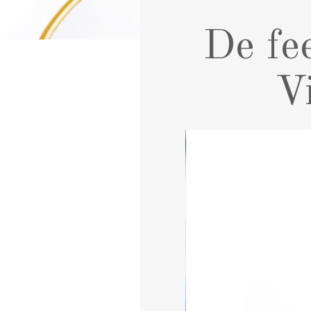
De fe
V