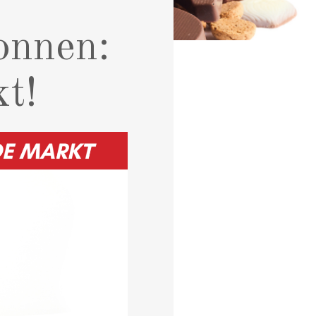
onnen:
t!