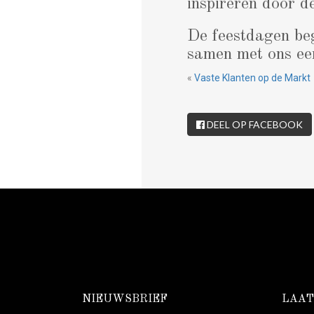
inspireren door d
De feestdagen beg
samen met ons een
«
Vaste Klanten op de Markt
DEEL OP FACEBOOK
NIEUWSBRIEF
LAAT