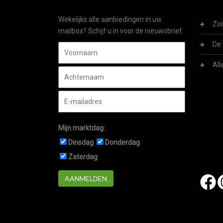
Wekelijks alle aanbiedingen in uw
Zom
mailbox? Schijf u in voor de nieuwsbrief.
De 
All
Mijn marktdag:
Dinsdag
Donderdag
Zaterdag
AANMELDEN