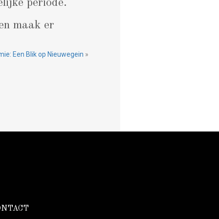
lijke periode.
 en maak er
ie: Een Blik op Nieuwegein
»
ONTACT