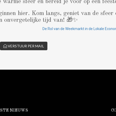
e warme sfeer en bereid je voor op een feeste
innen hier. Kom langs, geniet van de sfeer
 onvergetelijke tijd van! 🎁✨
De Rol van de Weekmarkt in de Lokale Econom
VERSTUUR PER MAIL
STE NIEUWS
C