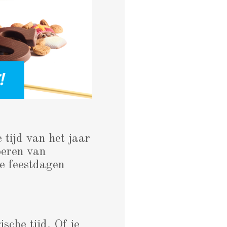
e tijd van het jaar
peren van
de feestdagen
sche tijd. Of je