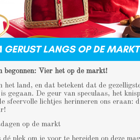
n begonnen: Vier het op de markt!
in het land, en dat betekent dat de gezelligst
rt is gegaan. De geur van speculaas, het knis
e sfeervolle lichtjes herinneren ons eraan: 
r!
stdagen op de markt
dé plek om je voor te bereiden op deze magi