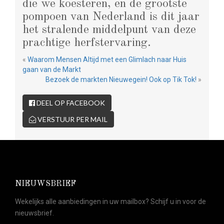
die we koesteren, en de grootste
pompoen van Nederland is dit jaar
het stralende middelpunt van deze
prachtige herfstervaring.
«
Waarom Mensen Altijd met een Glimlach naar Huis
gaan van de Markt
Bezoek de markten Nieuwegein! Ook op Tik Tok!
»
DEEL OP FACEBOOK
VERSTUUR PER MAIL
NIEUWSBRIEF
Wekelijks alle aanbiedingen in uw mailbox? Schijf u in voor de
nieuwsbrief.