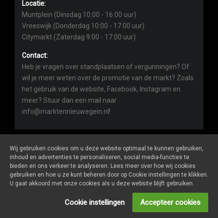
Locatie:
Muntplein (Dinsdag 10:00 - 16:00 uur)
Vreeswijk (Donderdag 10:00 - 17:00 uur)
Citymarkt (Zaterdag 9:00 - 17:00 uur)
Contact:
Heb je vragen over standplaatsen of vergunningen? Of
wil je meer weten over de promotie van de markt? Zoals
het gebruik van de website, Facebook, Instagram en
meer? Stuur dan een mail naar
info@marktennieuwegein.nl!
Wij gebruiken cookies om u deze website optimaal te kunnen gebruiken,
inhoud en advertenties te personaliseren, social media-functies te
bieden en ons verkeer te analyseren. Lees meer over hoe wij cookies
Marktennieuwegein.nl
is een website van
De Markt Online
gebruiken en hoe u ze kunt beheren door op Cookie instellingen te klikken.
ALGEMENE VOORWAARDEN
U gaat akkoord met onze cookies als u deze website blijft gebruiken.
PRIVACY- EN COOKIEVERKLARING
ONDERNEMERS LOGIN
Cookie instellingen
Accepteer cookies
SOCIALS