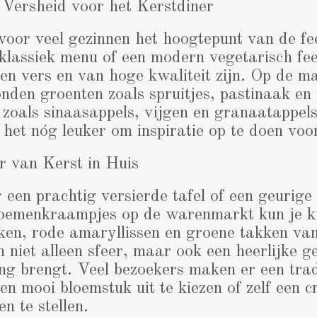
 Versheid voor het Kerstdiner
 voor veel gezinnen het hoogtepunt van de fe
klassiek menu of een modern vegetarisch fe
en vers en van hoge kwaliteit zijn. Op de ma
nden groenten zoals spruitjes, pastinaak en
t zoals sinaasappels, vijgen en granaatappels
et nóg leuker om inspiratie op te doen voo
r van Kerst in Huis
 een prachtig versierde tafel of een geurige
loemenkraampjes op de warenmarkt kun je ki
ken, rode amaryllissen en groene takken va
 niet alleen sfeer, maar ook een heerlijke g
ng brengt. Veel bezoekers maken er een trad
n mooi bloemstuk uit te kiezen of zelf een c
 te stellen.