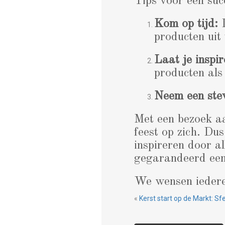
Tips voor een su
Kom op tijd:
D
producten uit 
Laat je inspir
producten als
Neem een stev
Met een bezoek a
feest op zich. Dus
inspireren door a
gegarandeerd een 
We wensen iederee
«
Kerst start op de Markt: S