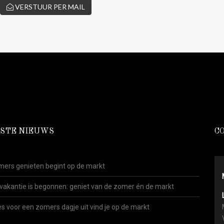
VERSTUUR PER MAIL
STE NIEUWS
C
ers genieten begint op de markt
vakantie is begonnen: geniet van de zomer én de markt
es voor een zomers dagje uit vind je op de markt