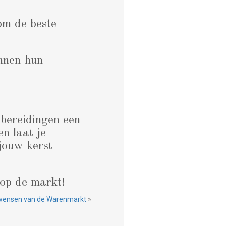
om de beste
nnen hun
bereidingen een
en laat je
 jouw kerst
 op de markt!
wensen van de Warenmarkt
»