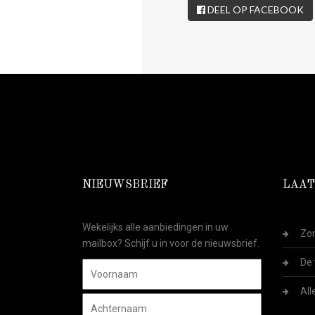
DEEL OP FACEBOOK
NIEUWSBRIEF
LAAT
Wekelijks alle aanbiedingen in uw
Zom
mailbox? Schijf u in voor de nieuwsbrief.
De 
All