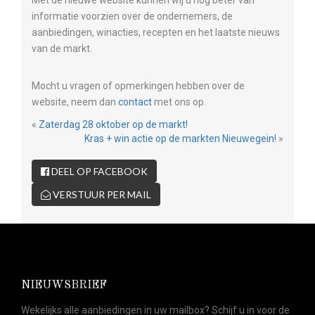
Met de nieuwe website kunnen wij u nog beter van
informatie voorzien over de ondernemers, de
aanbiedingen, winacties, recepten en het laatste nieuws
van de markt.
Mocht u vragen of opmerkingen hebben over de
website, neem dan
contact
met ons op.
«
Zaterdag 28 oktober op de markt!
Kras + win actie op de markten Nieuwegein!
»
DEEL OP FACEBOOK
VERSTUUR PER MAIL
NIEUWSBRIEF
Wekelijks alle aanbiedingen in uw mailbox? Schijf u in voor de