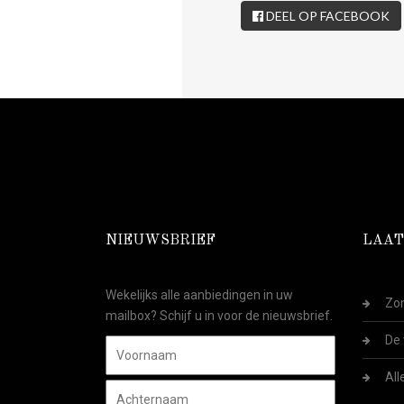
DEEL OP FACEBOOK
NIEUWSBRIEF
LAAT
Wekelijks alle aanbiedingen in uw
Zom
mailbox? Schijf u in voor de nieuwsbrief.
De 
All