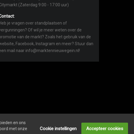
Citymarkt (Zaterdag 9:00 - 17:00 uur)
Contact:
Heb je vragen over standplaatsen of
vergunningen? Of wil je meer weten over de
promotie van de markt? Zoals het gebruik van de
website, Facebook, Instagram en meer? Stuur dan
een mail naar info@marktennieuwegein.nl!
 bieden en ons
COOKIEVERKLARING
ONDERNEMERS LOGIN
Cookie instellingen
Accepteer cookies
kkoord met onze