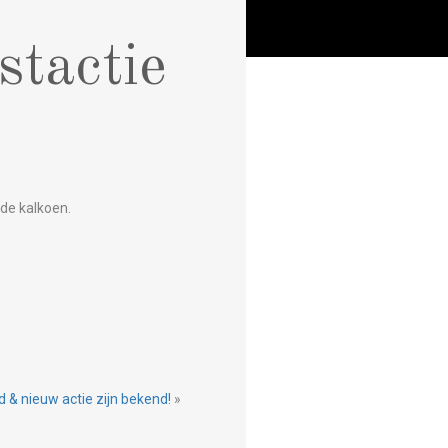
stactie
 de kalkoen.
 & nieuw actie zijn bekend!
»