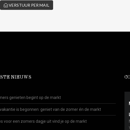
VERSTUUR PER MAIL
STE NIEUWS
C
ers genieten begint op de markt
vakantie is begonnen: geniet van de zomer én de markt
es voor een zomers dagje uit vind je op de markt