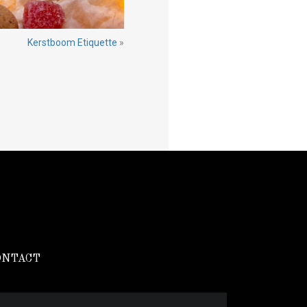
Kerstboom Etiquette
»
ONTACT