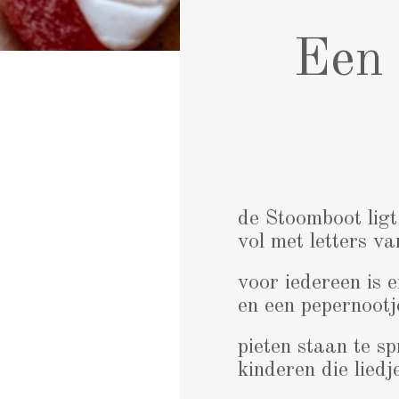
Een 
de Stoomboot lig
vol met letters v
voor iedereen is 
en een pepernootj
pieten staan te s
kinderen die liedj