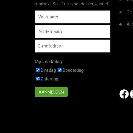
mailbox? Schijf u in voor de nieuwsbrief.
De 
All
Mijn marktdag:
Dinsdag
Donderdag
Zaterdag
AANMELDEN