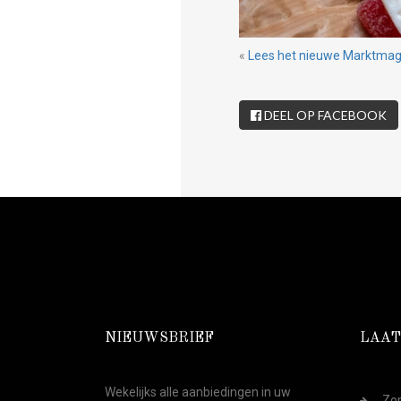
«
Lees het nieuwe Marktmaga
DEEL OP FACEBOOK
NIEUWSBRIEF
LAAT
Wekelijks alle aanbiedingen in uw
Zom