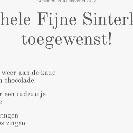
Geplaatst op: 4 december 2022
hele Fijne Sinter
toegewenst!
t weer aan de kade
an chocolade
er een cadeautje
e
pringen
es zingen