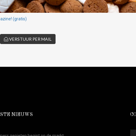
zine! (gratis)
VERSTUUR PER MAIL
STE NIEUWS
C
ers genieten begint op de markt