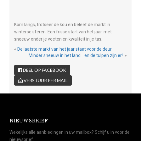
Kom langs, trotseer de kou en beleef de markt in
winterse sferen. Een frisse start van het jaar, met
sneeuw onder je voeten en kwaliteit in je tas.
«
De laatste markt van het jaar staat voor de deur
Minder sneeuw in het land… en de tulpen zijn er!
»
DEEL OP FACEBOOK
VERSTUUR PER MAIL
NIEUWSBRIEF
Wekelijks alle aanbiedingen in uw mailbox? Schijf u in voor de
nieuwsbrief.