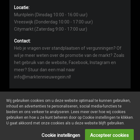
Locatie:
Muntplein (Dinsdag 10:00 - 16:00 uur)
Vreeswijk (Donderdag 10:00 - 17:00 uur)
Citymarkt (Zaterdag 9:00 - 17:00 uur)
Contact:
Heb je vragen over standplaatsen of vergunningen? Of
wil je meer weten over de promotie van de markt? Zoals
het gebruik van de website, Facebook, Instagram en
meer? Stuur dan een mail naar
info@marktennieuwegein.nl!
Wij gebruiken cookies om u deze website optimaal te kunnen gebruiken,
inhoud en advertenties te personaliseren, social media-functies te
bieden en ons verkeer te analyseren. Lees meer over hoe wij cookies
Marktennieuwegein.nl
is een website van
De Markt Online
gebruiken en hoe u ze kunt beheren door op Cookie instellingen te klikken.
ALGEMENE VOORWAARDEN
U gaat akkoord met onze cookies als u deze website blijft gebruiken.
PRIVACY- EN COOKIEVERKLARING
ONDERNEMERS LOGIN
Cookie instellingen
Accepteer cookies
SOCIALS