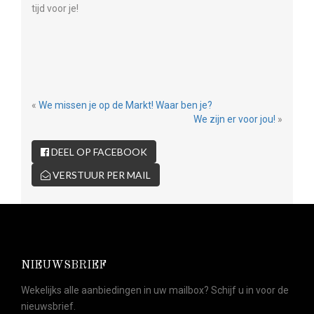
tijd voor je!
«
We missen je op de Markt! Waar ben je?
We zijn er voor jou!
»
DEEL OP FACEBOOK
VERSTUUR PER MAIL
NIEUWSBRIEF
Wekelijks alle aanbiedingen in uw mailbox? Schijf u in voor de
nieuwsbrief.