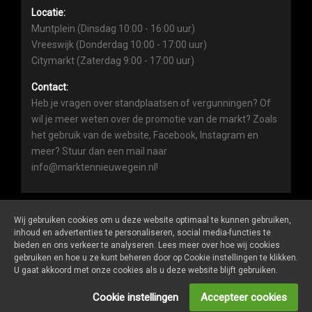
Locatie:
Muntplein (Dinsdag 10:00 - 16:00 uur)
Vreeswijk (Donderdag 10:00 - 17:00 uur)
Citymarkt (Zaterdag 9:00 - 17:00 uur)
Contact:
Heb je vragen over standplaatsen of vergunningen? Of
wil je meer weten over de promotie van de markt? Zoals
het gebruik van de website, Facebook, Instagram en
meer? Stuur dan een mail naar
info@marktennieuwegein.nl!
Wij gebruiken cookies om u deze website optimaal te kunnen gebruiken,
inhoud en advertenties te personaliseren, social media-functies te
bieden en ons verkeer te analyseren. Lees meer over hoe wij cookies
Marktennieuwegein.nl
is een website van
De Markt Online
gebruiken en hoe u ze kunt beheren door op Cookie instellingen te klikken.
ALGEMENE VOORWAARDEN
U gaat akkoord met onze cookies als u deze website blijft gebruiken.
PRIVACY- EN COOKIEVERKLARING
ONDERNEMERS LOGIN
Cookie instellingen
Accepteer cookies
SOCIALS