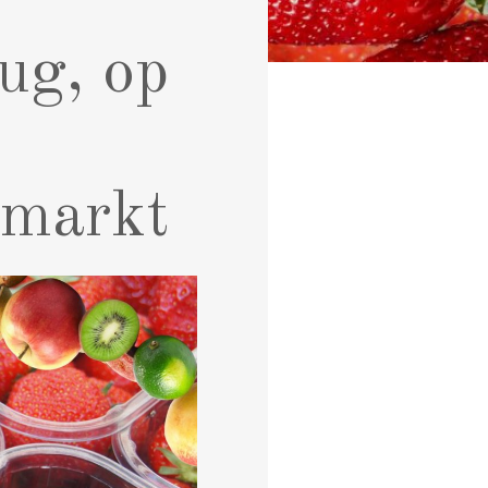
ug, op
 markt