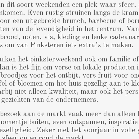
 in dit soort weekenden een plek waar sfeer
nkomen. Even rustig struinen langs de kram
oor een uitgebreide brunch, barbecue of bor
ten van de levendigheid in het centrum. Van 
 brood, noten, vis, kleding en leuke cadeauar
es om van Pinksteren iets extra’s te maken.
iken het pinksterweekend ook om familie of
an is het fijn om verse en lokale producten i
oodjes voor het ontbijt, vers fruit voor o
fel of bloemen om het huis gezellig aan te k
rbij niet alleen kwaliteit, maar ook het pers
 gezichten van de ondernemers.
 bezoek aan de markt vaak meer dan alleen
momentje buiten, even ontspannen, inspirati
ezelligheid. Zeker met het voorjaar in volle
 sfeer op en rond de markt.