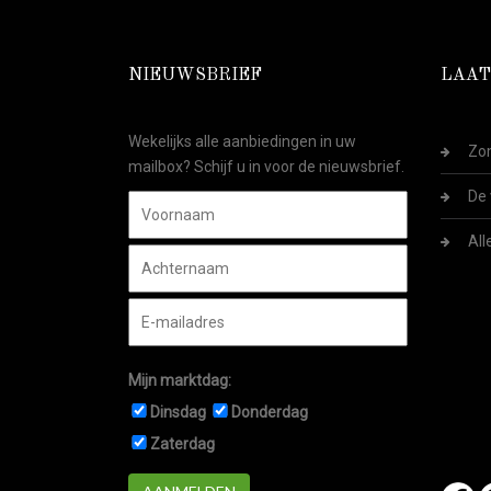
NIEUWSBRIEF
LAAT
Wekelijks alle aanbiedingen in uw
Zom
mailbox? Schijf u in voor de nieuwsbrief.
De 
All
Mijn marktdag:
Dinsdag
Donderdag
Zaterdag