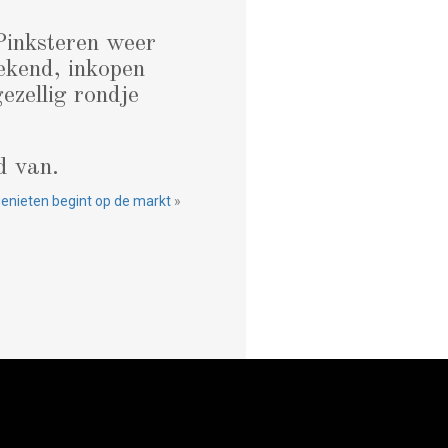
Pinksteren weer
ekend, inkopen
ezellig rondje
d van.
enieten begint op de markt
»