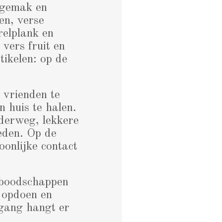
, gemak en
en, verse
relplank en
vers fruit en
tikelen: op de
 vrienden te
n huis te halen.
nderweg, lekkere
leden. Op de
oonlijke contact
 boodschappen
e opdoen en
 gang hangt er