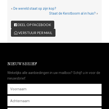
«
De wereld staat op zijn kop?
Staat de Kerstboom al in huis?
»
DEEL OP FACEBOOK
VERSTUUR PER MAIL
NIEUWSBRIEF
Wekelijks alle aanbiedingen in uw mailbox? Schijf u in voor de
nieuwsbrief.