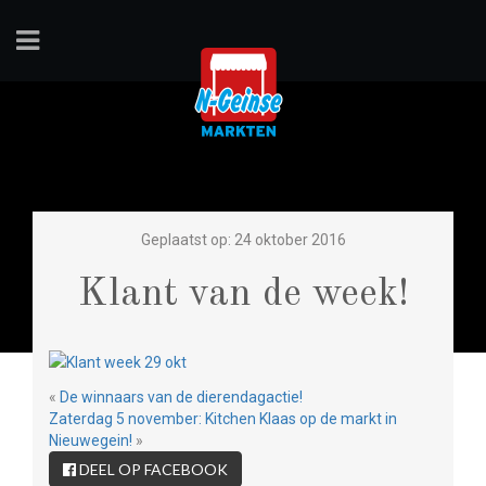
Geplaatst op: 24 oktober 2016
Klant van de week!
«
De winnaars van de dierendagactie!
Zaterdag 5 november: Kitchen Klaas op de markt in
Nieuwegein!
»
DEEL OP FACEBOOK