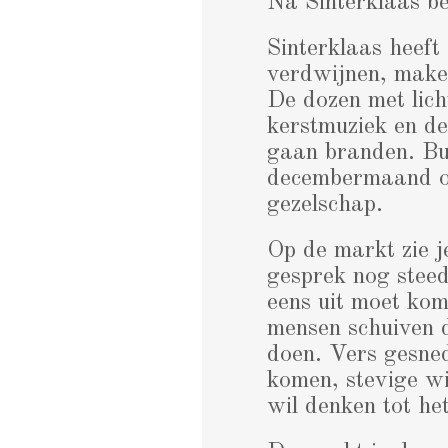
Na Sinterklaas b
Sinterklaas heeft
verdwijnen, make
De dozen met lich
kerstmuziek en de 
gaan branden. Bui
decembermaand o
gezelschap.
Op de markt zie 
gesprek nog steed
eens uit moet kom
mensen schuiven 
doen. Vers gesne
komen, stevige wi
wil denken tot he