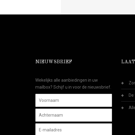
NIEUWSBRIEF
LAAT
Wekelijks alle aanbiedingen in uw
Zom
mailbox? Schijf u in voor de nieuwsbrief.
De 
All