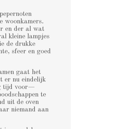
 pepernoten
de woonkamers.
r en der al wat
ral kleine lampjes
ie de drukke
e, sfeer en goed
ramen gaat het
 er nu eindelijk
g tijd voor—
boodschappen te
d uit de oven
 waar niemand aan