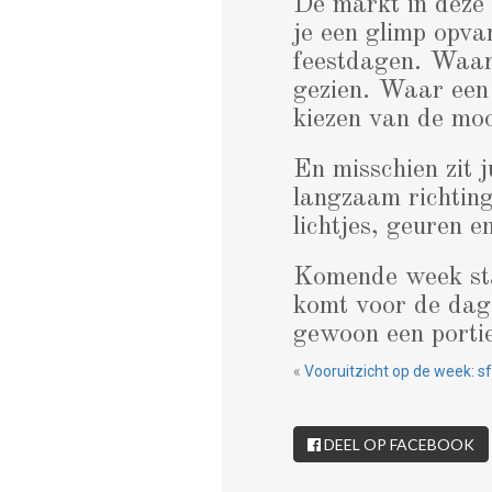
De markt in deze
je een glimp opva
feestdagen. Waar 
gezien. Waar een 
kiezen van de moo
En misschien zit 
langzaam richting
lichtjes, geuren e
Komende week sta
komt voor de dage
gewoon een portie
«
Vooruitzicht op de week: s
DEEL OP FACEBOOK