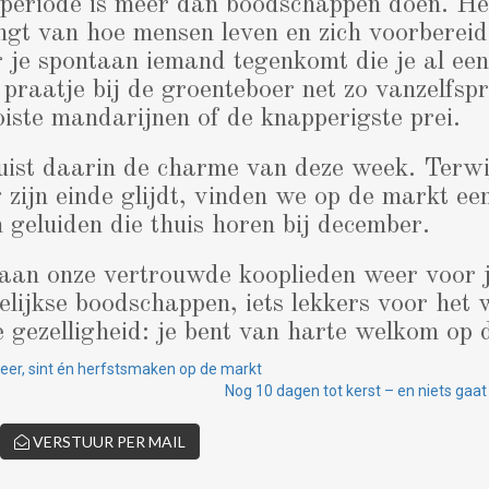
 periode is meer dan boodschappen doen. Het
ngt van hoe mensen leven en zich voorberei
je spontaan iemand tegenkomt die je al een t
praatje bij de groenteboer net zo vanzelfspr
iste mandarijnen of de knapperigste prei.
juist daarin de charme van deze week. Terwij
 zijn einde glijdt, vinden we op de markt e
n geluiden die thuis horen bij december.
an onze vertrouwde kooplieden weer voor je
lijkse boodschappen, iets lekkers voor het
 gezelligheid: je bent van harte welkom op 
feer, sint én herfstsmaken op de markt
Nog 10 dagen tot kerst – en niets gaa
VERSTUUR PER MAIL