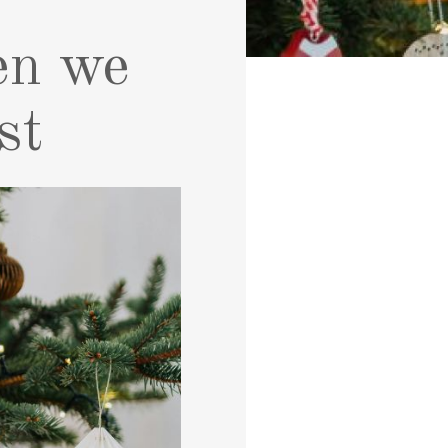
en we
st