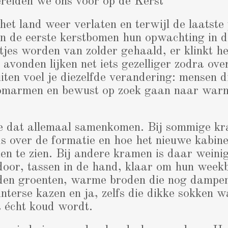
ereiden we ons voor op de Kerst
 het land weer verlaten en terwijl de laatste
n de eerste kerstbomen hun opwachting in 
tjes worden van zolder gehaald, er klinkt he
avonden lijken net iets gezelliger zodra ove
ten voel je diezelfde verandering: mensen d
marmen en bewust op zoek gaan naar warmt
je dat allemaal samenkomen. Bij sommige k
s over de formatie en hoe het nieuwe kabinet
en te zien. Bij andere kramen is daar weini
door, tassen in de hand, klaar om hun week
den groenten, warme broden die nog dampen
nterse kazen en ja, zelfs die dikke sokken
t écht koud wordt.