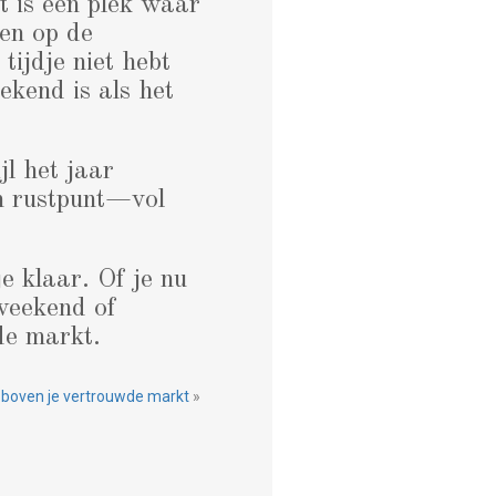
 is een plek waar
den op de
ijdje niet hebt
ekend is als het
l het jaar
en rustpunt—vol
 klaar. Of je nu
 weekend of
de markt.
t boven je vertrouwde markt
»