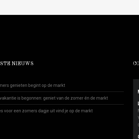
STE NIEUWS
C
ers genieten begint op de markt
vakantie is begonnen: geniet van de zomer én de markt
es voor een zomers dagje uit vind je op de markt