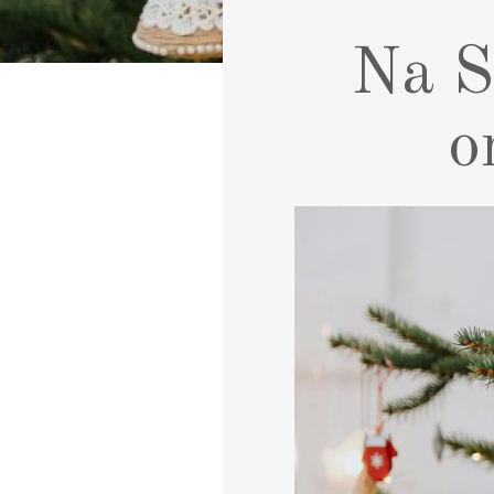
Na S
o