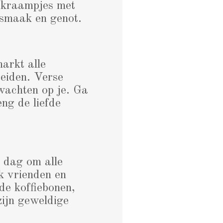
de kraampjes met
 smaak en genot.
markt alle
reiden. Verse
wachten op je. Ga
eng de liefde
n dag om alle
k vrienden en
de koffiebonen,
zijn geweldige