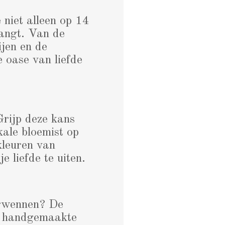
niet alleen op 14
hangt. Van de
ijen en de
 oase van liefde
Grijp deze kans
kale bloemist op
kleuren van
 liefde te uiten.
erwennen? De
an handgemaakte