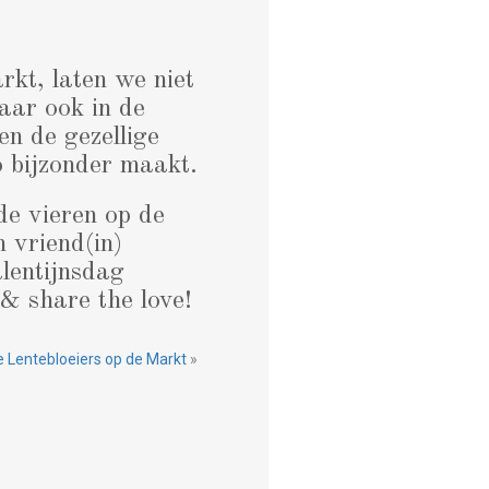
kt, laten we niet
maar ook in de
en de gezellige
o bijzonder maakt.
de vieren op de
n vriend(in)
alentijnsdag
& share the love!
e Lentebloeiers op de Markt
»