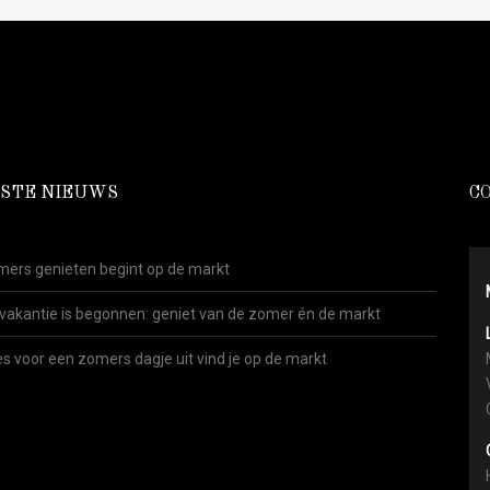
STE NIEUWS
C
ers genieten begint op de markt
vakantie is begonnen: geniet van de zomer én de markt
es voor een zomers dagje uit vind je op de markt