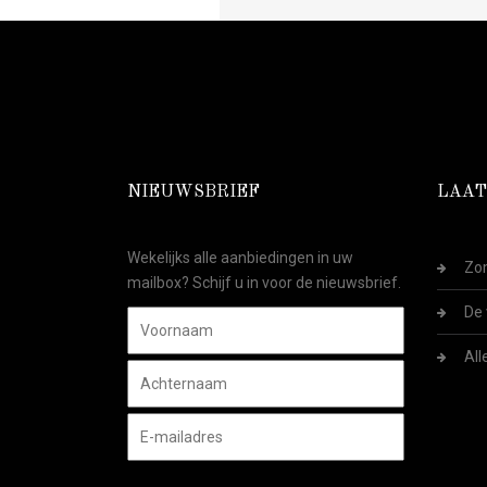
NIEUWSBRIEF
LAAT
Wekelijks alle aanbiedingen in uw
Zom
mailbox? Schijf u in voor de nieuwsbrief.
De 
All