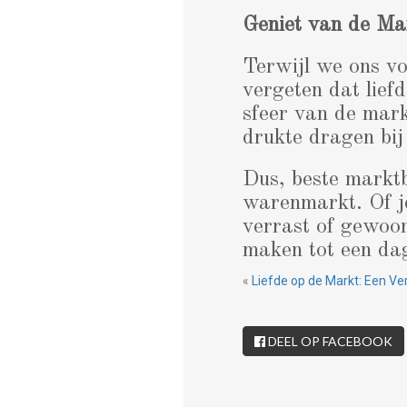
Geniet van de Ma
Terwijl we ons vo
vergeten dat lief
sfeer van de mark
drukte dragen bij
Dus, beste marktb
warenmarkt. Of je 
verrast of gewoon
maken tot een da
«
Liefde op de Markt: Een Ve
DEEL OP FACEBOOK