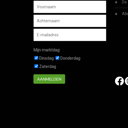
De 
All
Mijn marktdag:
Dinsdag
Donderdag
Zaterdag
AANMELDEN