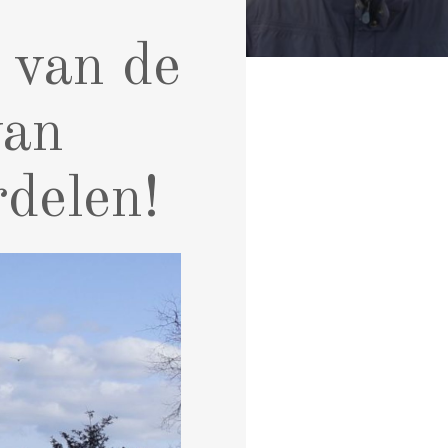
 van de
van
rdelen!