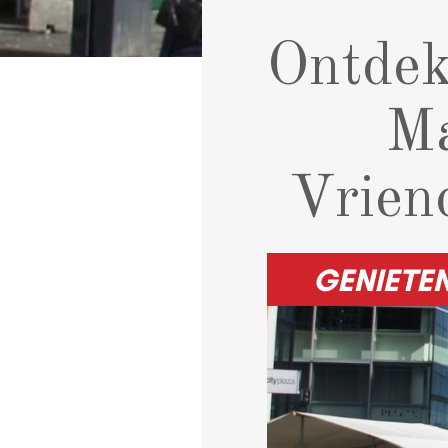
Ontdek
Ma
Vriend