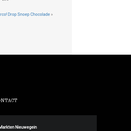
arco! Drop Snoep Chocolade
»
ONTACT
Markten Nieuwegein