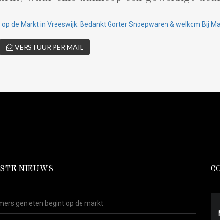
 op de Markt in Vreeswijk: Bedankt Gorter Snoepwaren & welkom Bij M
VERSTUUR PER MAIL
STE NIEUWS
C
ers genieten begint op de markt