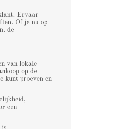
klant. Ervaar
ften. Of je nu op
n, de
en van lokale
aankoop op de
je kunt proeven en
lijkheid,
or een
is.