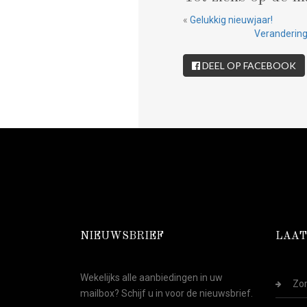
«
Gelukkig nieuwjaar!
Verandering
DEEL OP FACEBOOK
NIEUWSBRIEF
LAAT
Wekelijks alle aanbiedingen in uw
Zom
mailbox? Schijf u in voor de nieuwsbrief.