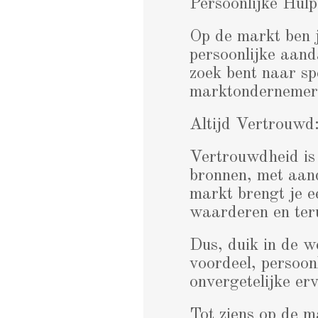
Persoonlijke Hulp
Op de markt ben 
persoonlijke aand
zoek bent naar spe
marktondernemers
Altijd Vertrouwd:
Vertrouwdheid is 
bronnen, met aan
markt brengt je e
waarderen en teru
Dus, duik in de w
voordeel, persoo
onvergetelijke er
Tot ziens op de m