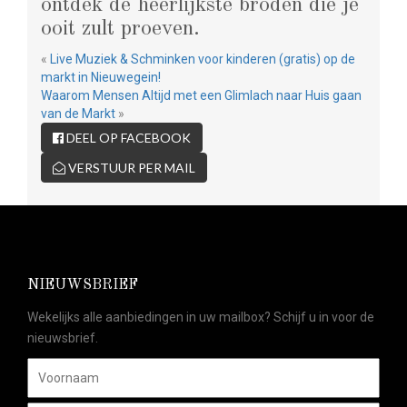
ontdek de heerlijkste broden die je
ooit zult proeven.
«
Live Muziek & Schminken voor kinderen (gratis) op de
markt in Nieuwegein!
Waarom Mensen Altijd met een Glimlach naar Huis gaan
van de Markt
»
DEEL OP FACEBOOK
VERSTUUR PER MAIL
NIEUWSBRIEF
Wekelijks alle aanbiedingen in uw mailbox? Schijf u in voor de
nieuwsbrief.