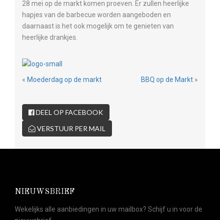
28 mei op de markt komen proeven. Er zullen heerlijke
hapjes van de barbecue worden aangeboden en
daarnaast is het ook mogelijk om te genieten van
heerlijke drankjes.
«
Moederdag op de markt
BBQ op de Markt
»
DEEL OP FACEBOOK
VERSTUUR PER MAIL
NIEUWSBRIEF
Wekelijks alle aanbiedingen in uw mailbox? Schijf u in voor de