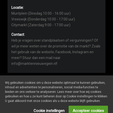
Locatie:
Muntplein (Dinsdag 10:00 - 16:00 uur)
Vreeswijk (Donderdag 10:00 - 17:00 uur)
Citymarkt (Zaterdag 9:00 - 17:00 uur)
Contact:
Heb je vragen over standplaatsen of vergunningen? Of
wil je meer weten over de promotie van de markt? Zoals
het gebruik van de website, Facebook, Instagram en
meer? Stuur dan een mail naar
info@marktennieuwegein.nl!
Wij gebruiken cookies om u deze website optimaal te kunnen gebruiken,
inhoud en advertenties te personaliseren, social media-functies te
bieden en ons verkeer te analyseren. Lees meer over hoe wij cookies
Marktennieuwegein.nl
is een website van
De Markt Online
gebruiken en hoe u ze kunt beheren door op Cookie instellingen te klikken.
ALGEMENE VOORWAARDEN
U gaat akkoord met onze cookies als u deze website blijft gebruiken.
PRIVACY- EN COOKIEVERKLARING
ONDERNEMERS LOGIN
Cookie instellingen
Accepteer cookies
SOCIALS