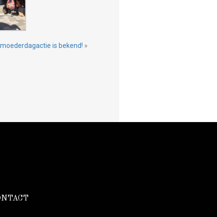
 moederdagactie is bekend!
»
ONTACT