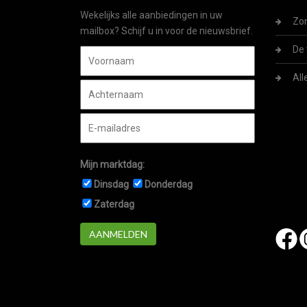
Wekelijks alle aanbiedingen in uw
Zom
mailbox? Schijf u in voor de nieuwsbrief.
De 
All
Mijn marktdag:
Dinsdag
Donderdag
Zaterdag
AANMELDEN