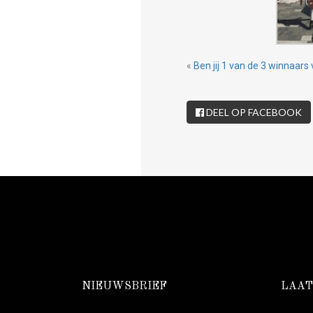
«
Ben jij 1 van de 3 winnaa
DEEL OP FACEBOOK
NIEUWSBRIEF
LAAT