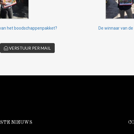
rs van het boodschappenpakket?
De winnaar van de
VERSTUUR PER MAIL
STE NIEUWS
C