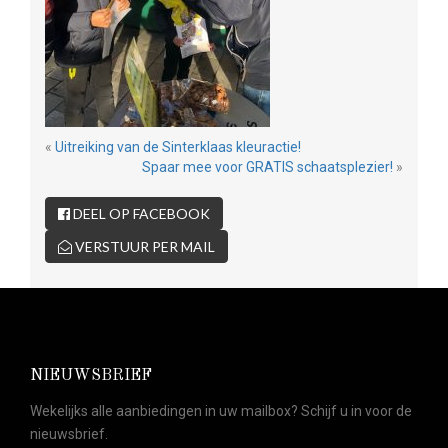
«
Uitreiking van de Sinterklaas kleuractie!
Spaar mee voor GRATIS schaatsplezier!
»
DEEL OP FACEBOOK
VERSTUUR PER MAIL
NIEUWSBRIEF
Wekelijks alle aanbiedingen in uw mailbox? Schijf u in voor de
nieuwsbrief.