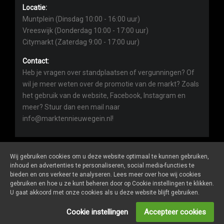
Locatie:
Muntplein (Dinsdag 10:00 - 16:00 uur)
Vreeswijk (Donderdag 10:00 - 17:00 uur)
Citymarkt (Zaterdag 9:00 - 17:00 uur)
Contact:
Heb je vragen over standplaatsen of vergunningen? Of
wil je meer weten over de promotie van de markt? Zoals
het gebruik van de website, Facebook, Instagram en
meer? Stuur dan een mail naar
info@marktennieuwegein.nl!
Wij gebruiken cookies om u deze website optimaal te kunnen gebruiken,
inhoud en advertenties te personaliseren, social media-functies te
bieden en ons verkeer te analyseren. Lees meer over hoe wij cookies
Marktennieuwegein.nl
is een website van
De Markt Online
gebruiken en hoe u ze kunt beheren door op Cookie instellingen te klikken.
ALGEMENE VOORWAARDEN
U gaat akkoord met onze cookies als u deze website blijft gebruiken.
PRIVACY- EN COOKIEVERKLARING
ONDERNEMERS LOGIN
Cookie instellingen
Accepteer cookies
SOCIALS