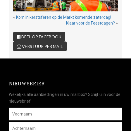
«
Kom in kerstsferen op de Markt komende zaterdag!
Klaar voor de Feestdagen?
»
DEEL OP FACEBOOK
VERSTUUR PER MAIL
NIEUWSBRIEF
Wekelijks alle aanbiedingen in uw mailbox? Schijf u in voor de
nieuwsbrief.