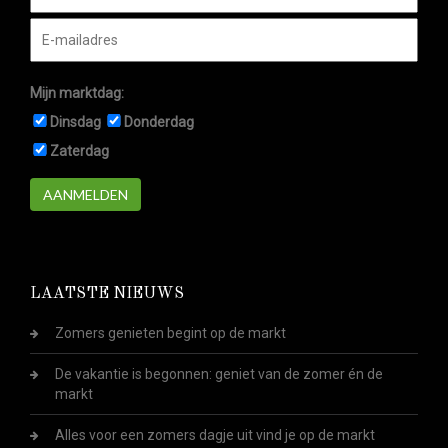
Mijn marktdag:
Dinsdag
Donderdag
Zaterdag
AANMELDEN
LAATSTE NIEUWS
Zomers genieten begint op de markt
De vakantie is begonnen: geniet van de zomer én de
markt
Alles voor een zomers dagje uit vind je op de markt