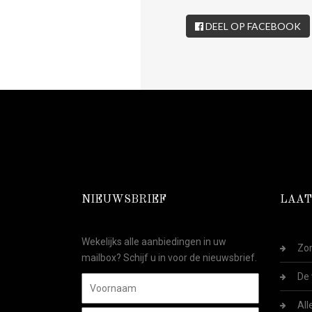
DEEL OP FACEBOOK
NIEUWSBRIEF
LAAT
Wekelijks alle aanbiedingen in uw
Zom
mailbox? Schijf u in voor de nieuwsbrief.
De 
All