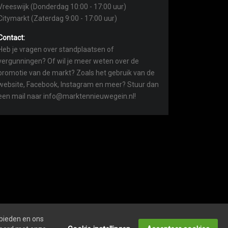
Vreeswijk (Donderdag 10:00 - 17:00 uur)
Citymarkt (Zaterdag 9:00 - 17:00 uur)
Contact:
Heb je vragen over standplaatsen of
vergunningen? Of wil je meer weten over de
promotie van de markt? Zoals het gebruik van de
website, Facebook, Instagram en meer? Stuur dan
een mail naar info@marktennieuwegein.nl!
 bieden en ons
COOKIEVERKLARING
ONDERNEMERS LOGIN