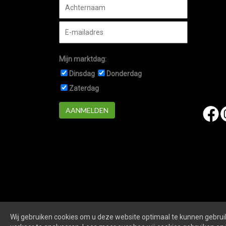
Mijn marktdag:
Dinsdag
Donderdag
Zaterdag
AANMELDEN
Wij gebruiken cookies om u deze website optimaal te kunnen gebruik
Marktennieuwegein.nl
is een website van
De Markt O