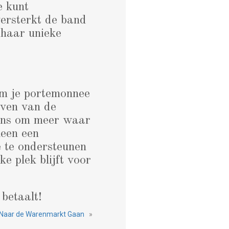
e kunt
versterkt de band
 haar unieke
om je portemonnee
even van de
kans om meer waar
leen een
 te ondersteunen
e plek blijft voor
 betaalt!
Naar de Warenmarkt Gaan
»