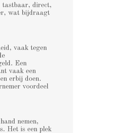
 tastbaar, direct,
er, wat bijdraagt
heid, vaak tegen
de
geld. Een
ant vaak een
en erbij doen.
ernemer voordeel
erhand nemen,
s. Het is een plek