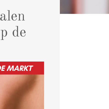
alen
op de