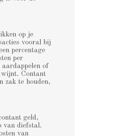
ikken op je
acties vooral bij
een percentage
sten per
k aardappelen of
wijnt. Contant
n zak te houden,
contant geld,
o van diefstal.
osten van