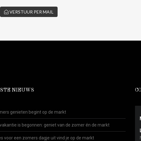
VERSTUUR PER MAIL
STE NIEUWS
C
ers genieten begint op de markt
vakantie is begonnen: geniet van de zomer én de markt
es voor een zomers dagje uit vind je op de markt