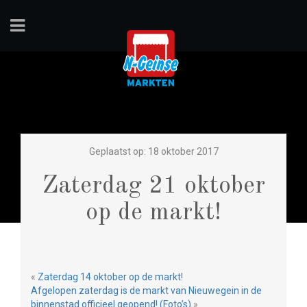
Geplaatst op: 18 oktober 2017
Zaterdag 21 oktober
op de markt!
«
Zaterdag 14 oktober op de markt!
Afgelopen zaterdag is de markt van Nieuwegein in de
binnenstad officieel geopend! (Foto’s)
»