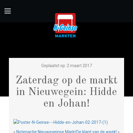
Geplaatst op: 2 maart 2017
Zaterdag op de markt
in Nieuwegein: Hidde
en Johan!
«
Notenactie Nieuwegeinse Markt
De klant van de week!
»