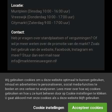
Locatie:
Muntplein (Dinsdag 10:00 - 16:00 uur)
Vreeswijk (Donderdag 10:00 - 17:00 uur)
Citymarkt (Zaterdag 9:00 - 17:00 uur)
Contact:
Heb je vragen over standplaatsen of vergunningen? Of
wil je meer weten over de promotie van de markt? Zoals
het gebruik van de website, Facebook, Instagram en
meer? Stuur dan een mail naar
info@marktennieuwegein.nl!
Wij gebruiken cookies om u deze website optimaal te kunnen gebruiken,
inhoud en advertenties te personaliseren, social media-functies te
bieden en ons verkeer te analyseren. Lees meer over hoe wij cookies
Marktennieuwegein.nl
is een website van
De Markt Online
gebruiken en hoe u ze kunt beheren door op Cookie instellingen te klikken.
ALGEMENE VOORWAARDEN
U gaat akkoord met onze cookies als u deze website blijft gebruiken.
PRIVACY- EN COOKIEVERKLARING
ONDERNEMERS LOGIN
Cookie instellingen
Accepteer cookies
SOCIALS