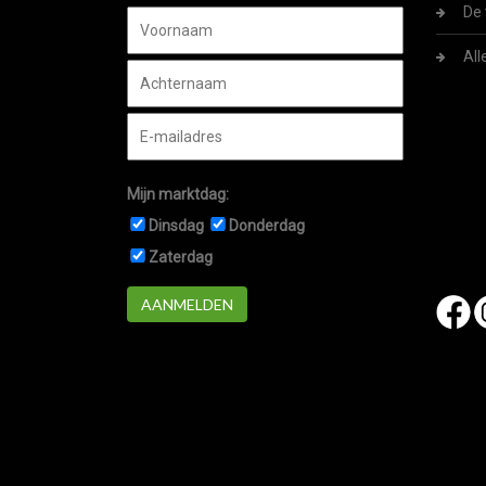
De 
All
Mijn marktdag:
Dinsdag
Donderdag
Zaterdag
AANMELDEN