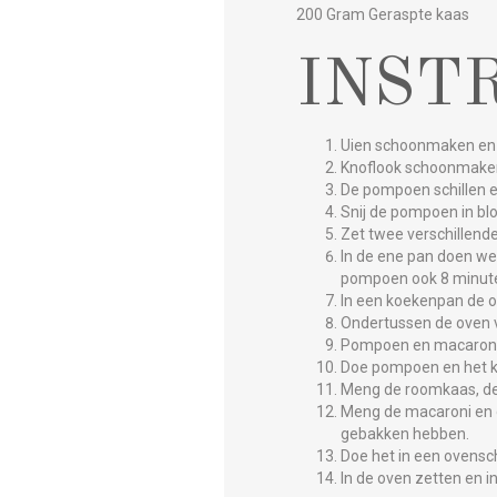
200 Gram Geraspte kaas
INST
Uien schoonmaken en 
Knoflook schoonmaken 
De pompoen schillen en
Snij de pompoen in blo
Zet twee verschillend
In de ene pan doen we
pompoen ook 8 minut
In een koekenpan de oli
Ondertussen de oven 
Pompoen en macaroni 
Doe pompoen en het ko
Meng de roomkaas, de 
Meng de macaroni en 
gebakken hebben.
Doe het in een ovensch
In de oven zetten en 