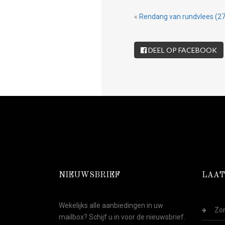
«
Rendang van rundvlees (27
DEEL OP FACEBOOK
NIEUWSBRIEF
LAAT
Wekelijks alle aanbiedingen in uw
Zom
mailbox? Schijf u in voor de nieuwsbrief.