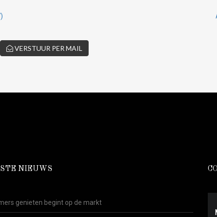
)
VERSTUUR PER MAIL
STE NIEUWS
C
ers genieten begint op de markt