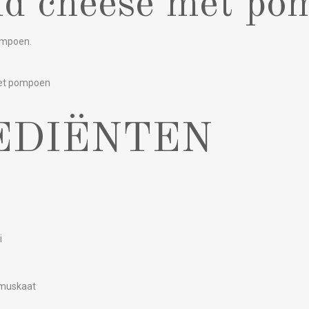
d cheese met po
ompoen.
et pompoen
EDIËNTEN
i
tmuskaat