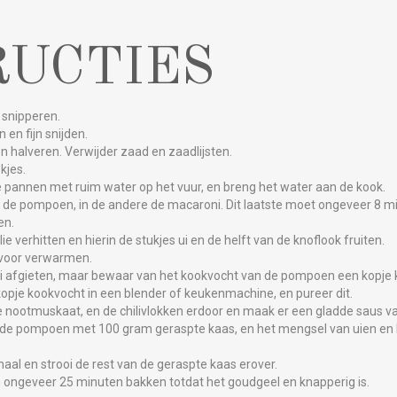
RUCTIES
snipperen.
en fijn snijden.
 halveren. Verwijder zaad en zaadlijsten.
kjes.
e pannen met ruim water op het vuur, en breng het water aan de kook.
 de pompoen, in de andere de macaroni. Dit laatste moet ongeveer 8 m
en.
e verhitten en hierin de stukjes ui en de helft van de knoflook fruiten.
voor verwarmen.
afgieten, maar bewaar van het kookvocht van de pompoen een kopje 
pje kookvocht in een blender of keukenmachine, en pureer dit.
nootmuskaat, en de chilivlokken erdoor en maak er een gladde saus va
de pompoen met 100 gram geraspte kaas, en het mengsel van uien en 
aal en strooi de rest van de geraspte kaas erover.
in ongeveer 25 minuten bakken totdat het goudgeel en knapperig is.