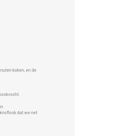
inuten koken, en de
kookvocht.
n.
knoflook dat we net