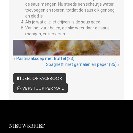
de saus mengen. Nu steeds een scheutje water
toevoegen en roeren, totdat de saus dik genoeg
en glad is.
Als je wat olie iet drijven, is de saus goed.
Van het vuur halen, de olie weer door de saus
mengen, en serveren.
«
Pastinaaksoep met truffel (33)
Spaghetti met garnalen en peper (35)
»
DEEL OP FACEBOOK
VERSTUUR PER MAIL
NIEUWSBRIEF