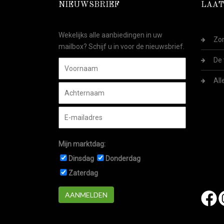
NIEUWSBRIEF
LAAT
Wekelijks alle aanbiedingen in uw
Zom
mailbox? Schijf u in voor de nieuwsbrief.
De 
All
Mijn marktdag:
Dinsdag
Donderdag
Zaterdag
AANMELDEN