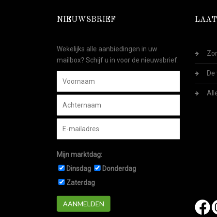
NIEUWSBRIEF
LAAT
Wekelijks alle aanbiedingen in uw
Zom
mailbox? Schijf u in voor de nieuwsbrief.
De 
All
Mijn marktdag:
Dinsdag
Donderdag
Zaterdag
AANMELDEN