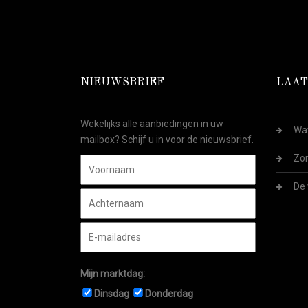
NIEUWSBRIEF
LAAT
Wekelijks alle aanbiedingen in uw
Wat
mailbox? Schijf u in voor de nieuwsbrief.
Zom
De 
Mijn marktdag:
Dinsdag
Donderdag