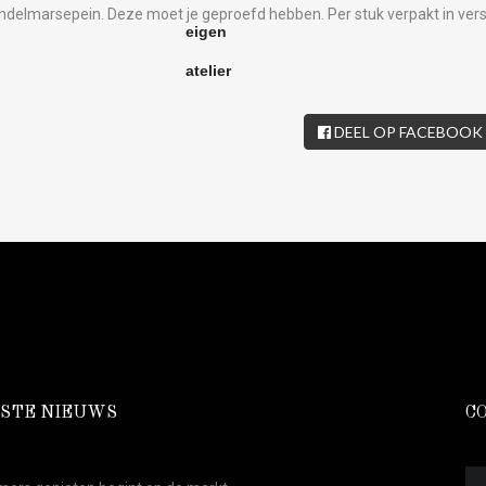
delmarsepein. Deze moet je geproefd hebben. Per stuk verpakt in vers
DEEL OP FACEBOOK
STE NIEUWS
C