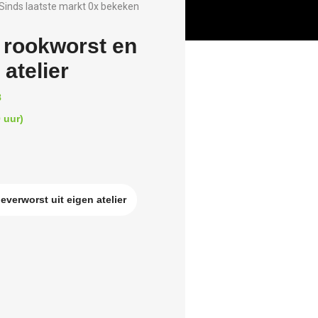
Sinds laatste markt 0x bekeken
rookworst en
 atelier
8
 uur)
verworst uit eigen atelier