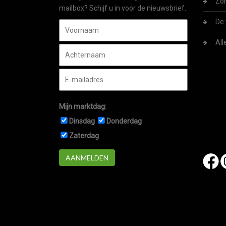
Zom
mailbox? Schijf u in voor de nieuwsbrief.
De 
All
Mijn marktdag:
Dinsdag
Donderdag
Zaterdag
AANMELDEN