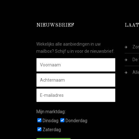
NIEUWSBRIEF
LAAT
Wekelijks alle aanbiedingen in uw
Zom
mailbox? Schijf u in voor de nieuwsbrief.
De 
All
Mijn marktdag:
Dinsdag
Donderdag
Zaterdag