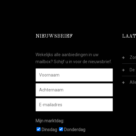
NIEUWSBRIEF
LAAT
Wekelijks alle aanbiedingen in uw
Zom
mailbox? Schijf u in voor de nieuwsbrief.
De 
All
Mijn marktdag:
Dinsdag
Donderdag