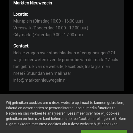
Markten Nieuwegein
Locatie:
Muntplein (Dinsdag 10:00 - 16:00 uur)
Vreeswijk (Donderdag 10:00 - 17:00 uur)
Citymarkt (Zaterdag 9:00 - 17:00 uur)
Contact:
Heb je vragen over standplaatsen of vergunningen? Of
wil je meer weten over de promotie van de markt? Zoals
het gebruik van de website, Facebook, Instagram en
meer? Stuur dan een mail naar
info@marktennieuwegein.nl!
Wij gebruiken cookies om u deze website optimaal te kunnen gebruiken,
inhoud en advertenties te personaliseren, social media-functies te
bieden en ons verkeer te analyseren. Lees meer over hoe wij cookies
Marktennieuwegein.nl
is een website van
De Markt Online
gebruiken en hoe u ze kunt beheren door op Cookie instellingen te klikken.
ALGEMENE VOORWAARDEN
U gaat akkoord met onze cookies als u deze website blijft gebruiken.
PRIVACY- EN COOKIEVERKLARING
ONDERNEMERS LOGIN