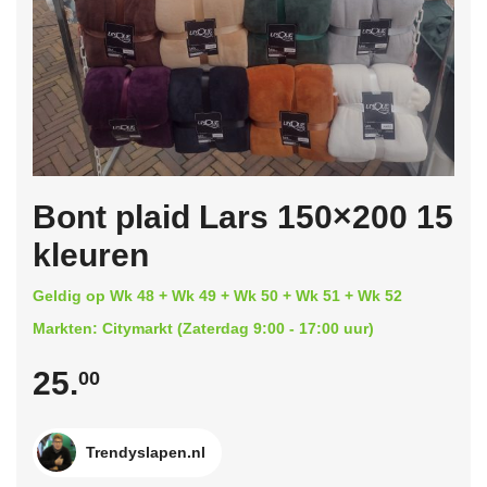
Bont plaid Lars 150×200 15
kleuren
Geldig op Wk 48 + Wk 49 + Wk 50 + Wk 51 + Wk 52
Markten: Citymarkt (Zaterdag 9:00 - 17:00 uur)
25.
00
Trendyslapen.nl