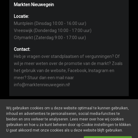
Markten Nieuwegein
Locatie:
Muntplein (Dinsdag 10:00 - 16:00 uur)
Vreeswijk (Donderdag 10:00 - 17:00 uur)
Citymarkt (Zaterdag 9:00 - 17:00 uur)
Contact:
Heb je vragen over standplaatsen of vergunningen? Of
wil je meer weten over de promotie van de markt? Zoals
het gebruik van de website, Facebook, Instagram en
meer? Stuur dan een mail naar
info@marktennieuwegein.nl!
Wij gebruiken cookies om u deze website optimaal te kunnen gebruiken,
inhoud en advertenties te personaliseren, social media-functies te
bieden en ons verkeer te analyseren. Lees meer over hoe wij cookies
Marktennieuwegein.nl
is een website van
De Markt Online
gebruiken en hoe u ze kunt beheren door op Cookie instellingen te klikken.
ALGEMENE VOORWAARDEN
U gaat akkoord met onze cookies als u deze website blijft gebruiken.
PRIVACY- EN COOKIEVERKLARING
ONDERNEMERS LOGIN