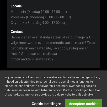
Locatie:
Muntplein (Dinsdag 10:00 - 16:00 uur)
Vreeswijk (Donderdag 10:00 - 17:00 uur)
Citymarkt (Zaterdag 9:00 - 17:00 uur)
Contact:
Heb je vragen over standplaatsen of vergunningen? Of
wil je meer weten over de promotie van de markt? Zoals
het gebruik van de website, Facebook, Instagram en
meer? Stuur dan een mail naar
info@marktennieuwegein.nl!
Wij gebruiken cookies om u deze website optimaal te kunnen gebruiken,
inhoud en advertenties te personaliseren, social media-functies te
bieden en ons verkeer te analyseren. Lees meer over hoe wij cookies
Marktennieuwegein.nl
is een website van
De Markt Online
gebruiken en hoe u ze kunt beheren door op Cookie instellingen te klikken.
ALGEMENE VOORWAARDEN
U gaat akkoord met onze cookies als u deze website blijft gebruiken.
PRIVACY- EN COOKIEVERKLARING
ONDERNEMERS LOGIN
Cookie instellingen
Accepteer cookies
SOCIALS