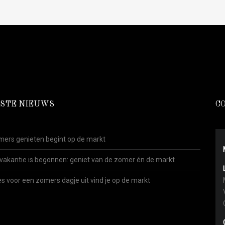
STE NIEUWS
C
ers genieten begint op de markt
vakantie is begonnen: geniet van de zomer én de markt
es voor een zomers dagje uit vind je op de markt