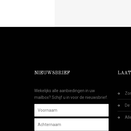
NIEUWSBRIEF
LAAT
Wekelijks alle aanbiedingen in uw
Zom
mailbox? Schijf u in voor de nieuwsbrief.
De 
All