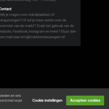
Contact:
Heb je vragen over standplaatsen of
vergunningen? Of wil je meer weten over de
promotie van de markt? Zoals het gebruik van de
website, Facebook, Instagram en meer? Stuur dan
een mail naar info@marktennieuwegein.nl!
 bieden en ons
COOKIEVERKLARING
ONDERNEMERS LOGIN
Cookie instellingen
Accepteer cookies
kkoord met onze