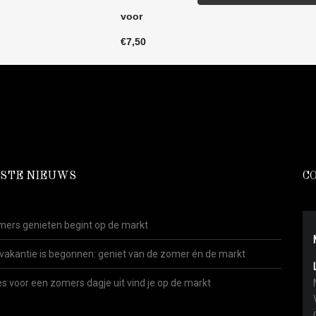
STE NIEUWS
C
ers genieten begint op de markt
vakantie is begonnen: geniet van de zomer én de markt
es voor een zomers dagje uit vind je op de markt