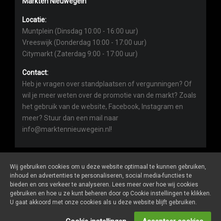
Markten Nieuwegein
Locatie:
Muntplein (Dinsdag 10:00 - 16:00 uur)
Vreeswijk (Donderdag 10:00 - 17:00 uur)
Citymarkt (Zaterdag 9:00 - 17:00 uur)
Contact:
Heb je vragen over standplaatsen of vergunningen? Of
wil je meer weten over de promotie van de markt? Zoals
het gebruik van de website, Facebook, Instagram en
meer? Stuur dan een mail naar
info@marktennieuwegein.nl!
Wij gebruiken cookies om u deze website optimaal te kunnen gebruiken,
inhoud en advertenties te personaliseren, social media-functies te
bieden en ons verkeer te analyseren. Lees meer over hoe wij cookies
Marktennieuwegein.nl
is een website van
De Markt Online
gebruiken en hoe u ze kunt beheren door op Cookie instellingen te klikken.
ALGEMENE VOORWAARDEN
U gaat akkoord met onze cookies als u deze website blijft gebruiken.
PRIVACY- EN COOKIEVERKLARING
ONDERNEMERS LOGIN