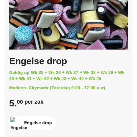
Engelse drop
Geldig op Wk 35 + Wk 36 + Wk 37 + Wk 38 + Wk 39 + Wk
40 + Wk 41 + Wk 42 + Wk 43 + Wk 44 + Wk 45
Markten: Citymarkt (Zaterdag 9:00 - 17:00 uur)
5.
00 per zak
Engelse drop