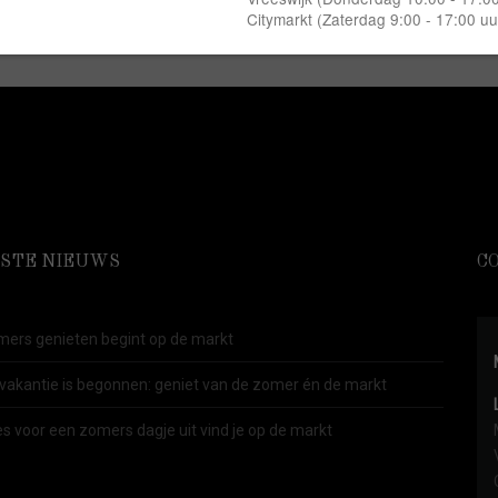
STE NIEUWS
C
ers genieten begint op de markt
vakantie is begonnen: geniet van de zomer én de markt
es voor een zomers dagje uit vind je op de markt