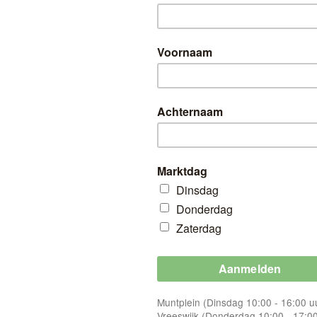
HT
Fietsreparatie terwi
Geldig op Wk 26 + Wk 27 + Wk 28 + Wk 2
Markten: Citymarkt (Zaterdag 9:00 - 17:00
Fietsreparatie terwijl u shopt!
kort ,gratis haal en breng service regio Utrecht ,bij reparaties vanaf € 
jl u shopt
DEEL OP FACEBOOK