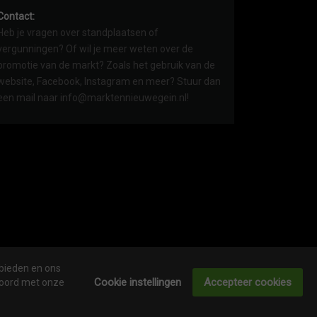
Contact:
Heb je vragen over standplaatsen of
vergunningen? Of wil je meer weten over de
promotie van de markt? Zoals het gebruik van de
website, Facebook, Instagram en meer? Stuur dan
een mail naar info@marktennieuwegein.nl!
 bieden en ons
COOKIEVERKLARING
ONDERNEMERS LOGIN
Cookie instellingen
Accepteer cookies
kkoord met onze