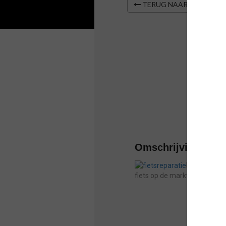
TERUG NAAR OVERZIC
Omschrijving
Nieuw binnen
fiets op de markt ,klaar terwi