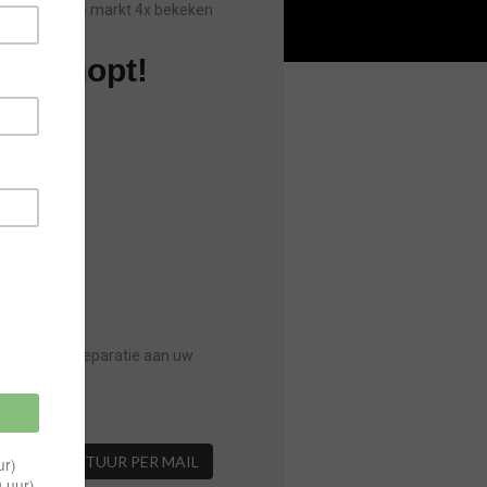
Sinds laatste markt 4x bekeken
jl u shopt!
9
 uur)
30,_ Voor de reparatie aan uw
VERSTUUR PER MAIL