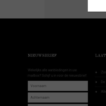
NIEUWSBRIEF
LAAT
Wekelijks alle aanbiedingen in uw
Zom
mailbox? Schijf u in voor de nieuwsbrief.
De 
All