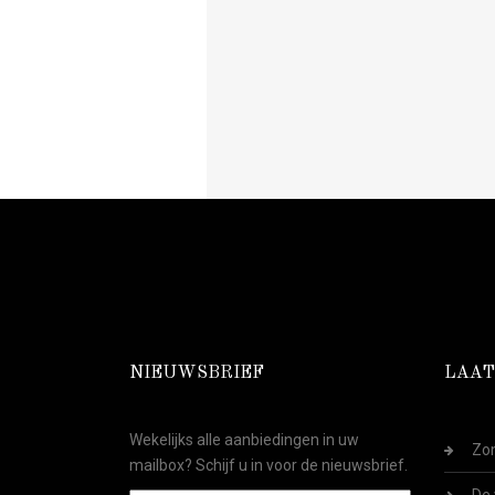
NIEUWSBRIEF
LAAT
Wekelijks alle aanbiedingen in uw
Zom
mailbox? Schijf u in voor de nieuwsbrief.