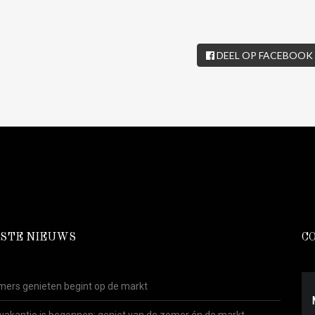
DEEL OP FACEBOOK
STE NIEUWS
C
ers genieten begint op de markt