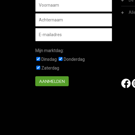
De 
All
Mijn marktdag:
Dinsdag
Donderdag
Zaterdag
AANMELDEN