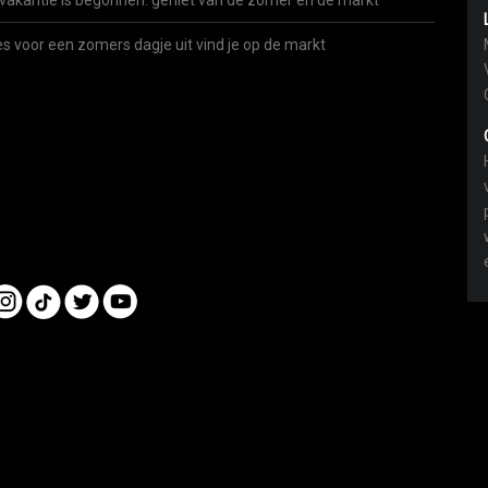
vakantie is begonnen: geniet van de zomer én de markt
es voor een zomers dagje uit vind je op de markt