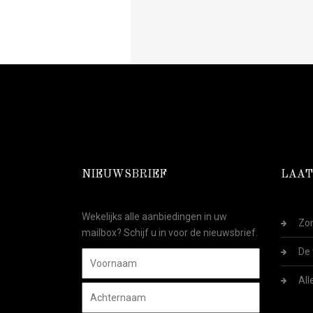
NIEUWSBRIEF
LAAT
Wekelijks alle aanbiedingen in uw
Zom
mailbox? Schijf u in voor de nieuwsbrief.
De 
All