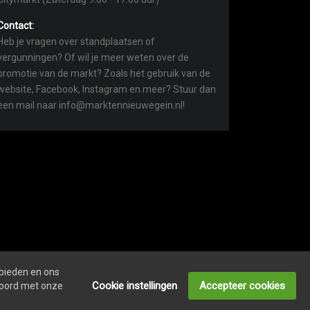
Contact:
Heb je vragen over standplaatsen of
vergunningen? Of wil je meer weten over de
promotie van de markt? Zoals het gebruik van de
website, Facebook, Instagram en meer? Stuur dan
een mail naar info@marktennieuwegein.nl!
 bieden en ons
COOKIEVERKLARING
ONDERNEMERS LOGIN
Cookie instellingen
Accepteer cookies
kkoord met onze