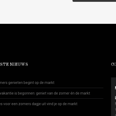
STE NIEUWS
C
ers genieten begint op de markt
vakantie is begonnen: geniet van de zomer én de markt
es voor een zomers dagje uit vind je op de markt