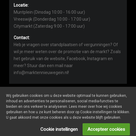
Locatie:
Muntplein (Dinsdag 10:00 - 16:00 uur)
Vreeswijk (Donderdag 10:00 - 17:00 uur)
Citymarkt (Zaterdag 9:00 - 17:00 uur)
Contact:
Heb je vragen over standplaatsen of vergunningen? Of
wil je meer weten over de promotie van de markt? Zoals
het gebruik van de website, Facebook, Instagram en
meer? Stuur dan een mail naar
info@marktennieuwegein.nl!
Wij gebruiken cookies om u deze website optimaal te kunnen gebruiken,
inhoud en advertenties te personaliseren, social media-functies te
bieden en ons verkeer te analyseren. Lees meer over hoe wij cookies
Marktennieuwegein.nl
is een website van
De Markt Online
gebruiken en hoe u ze kunt beheren door op Cookie instellingen te klikken.
ALGEMENE VOORWAARDEN
U gaat akkoord met onze cookies als u deze website blijft gebruiken.
PRIVACY- EN COOKIEVERKLARING
ONDERNEMERS LOGIN
Cookie instellingen
Accepteer cookies
SOCIALS