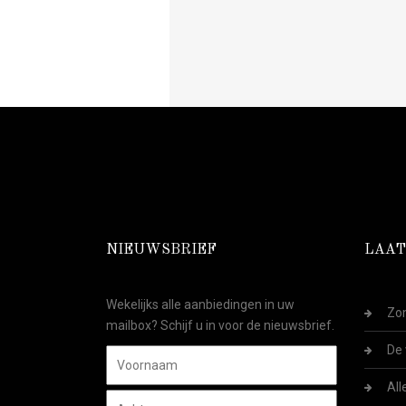
NIEUWSBRIEF
LAAT
Wekelijks alle aanbiedingen in uw
Zom
mailbox? Schijf u in voor de nieuwsbrief.
De 
All