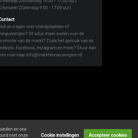
Vreeswijk (Donderdag 10:00 - 17:00 uur)
Citymarkt (Zaterdag 9:00 - 17:00 uur)
Contact:
Heb je vragen over standplaatsen of
vergunningen? Of wil je meer weten over de
promotie van de markt? Zoals het gebruik van de
website, Facebook, Instagram en meer? Stuur dan
een mail naar info@marktennieuwegein.nl!
 bieden en ons
COOKIEVERKLARING
ONDERNEMERS LOGIN
Cookie instellingen
Accepteer cookies
kkoord met onze