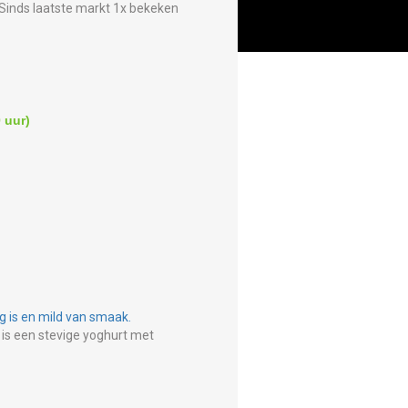
Sinds laatste markt 1x bekeken
 uur)
is een stevige yoghurt met