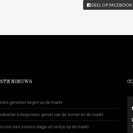
DEEL OP FACEBOOK
STE NIEUWS
C
ers genieten begint op de markt
vakantie is begonnen: geniet van de zomer én de markt
es voor een zomers dagje uit vind je op de markt