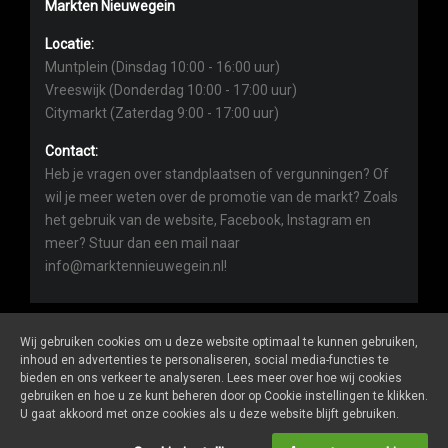
Markten Nieuwegein
Locatie:
Muntplein (Dinsdag 10:00 - 16:00 uur)
Vreeswijk (Donderdag 10:00 - 17:00 uur)
Citymarkt (Zaterdag 9:00 - 17:00 uur)
Contact:
Heb je vragen over standplaatsen of vergunningen? Of
wil je meer weten over de promotie van de markt? Zoals
het gebruik van de website, Facebook, Instagram en
meer? Stuur dan een mail naar
info@marktennieuwegein.nl!
Wij gebruiken cookies om u deze website optimaal te kunnen gebruiken,
inhoud en advertenties te personaliseren, social media-functies te
bieden en ons verkeer te analyseren. Lees meer over hoe wij cookies
Marktennieuwegein.nl
is een website van
De Markt Online
gebruiken en hoe u ze kunt beheren door op Cookie instellingen te klikken.
ALGEMENE VOORWAARDEN
U gaat akkoord met onze cookies als u deze website blijft gebruiken.
PRIVACY- EN COOKIEVERKLARING
ONDERNEMERS LOGIN