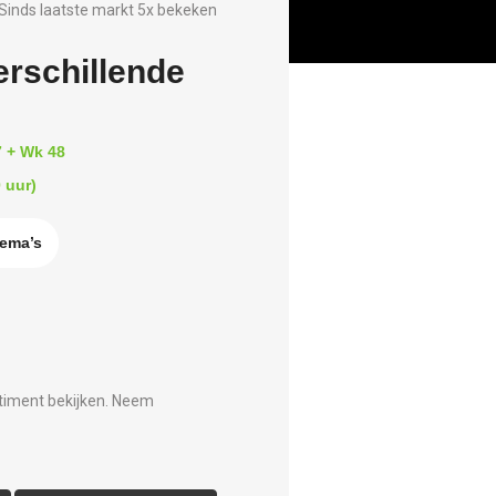
Sinds laatste markt 5x bekeken
erschillende
7 + Wk 48
 uur)
hema’s
timent bekijken. Neem