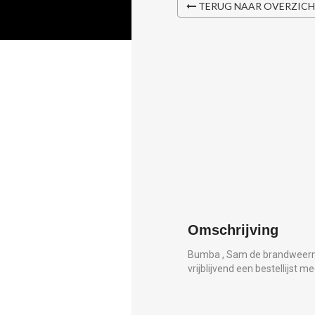
TERUG NAAR OVERZIC
Omschrijving
Bumba , Sam de brandweerman
vrijblijvend een bestellijst m