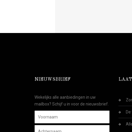
NIEUWSBRIEF
LAAT
Wekelijks alle aanbiedingen in uw
Zom
mailbox? Schijf u in voor de nieuwsbrief.
De 
All