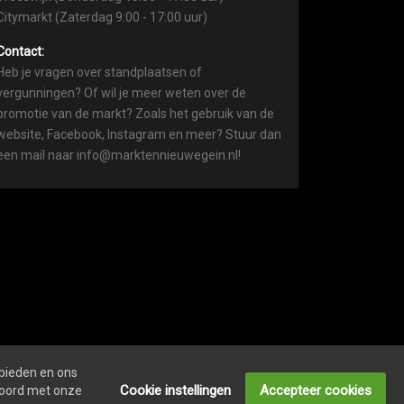
Citymarkt (Zaterdag 9:00 - 17:00 uur)
Contact:
Heb je vragen over standplaatsen of
vergunningen? Of wil je meer weten over de
promotie van de markt? Zoals het gebruik van de
website, Facebook, Instagram en meer? Stuur dan
een mail naar info@marktennieuwegein.nl!
 bieden en ons
COOKIEVERKLARING
ONDERNEMERS LOGIN
Cookie instellingen
Accepteer cookies
kkoord met onze