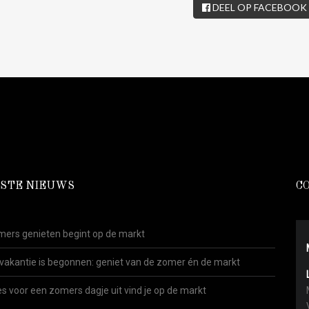
DEEL OP FACEBOOK
STE NIEUWS
C
ers genieten begint op de markt
vakantie is begonnen: geniet van de zomer én de markt
es voor een zomers dagje uit vind je op de markt