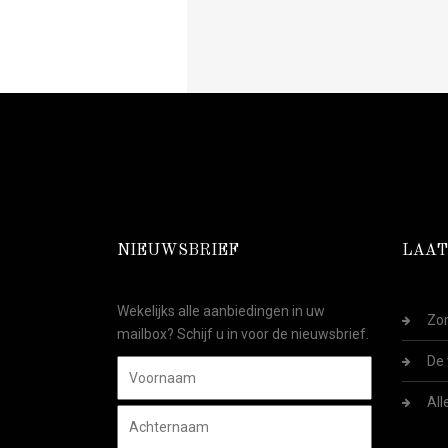
NIEUWSBRIEF
LAAT
Wekelijks alle aanbiedingen in uw
Zom
mailbox? Schijf u in voor de nieuwsbrief.
De 
All