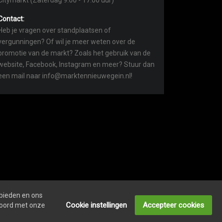
Citymarkt (Zaterdag 9:00 - 17:00 uur)
Contact:
Heb je vragen over standplaatsen of
vergunningen? Of wil je meer weten over de
promotie van de markt? Zoals het gebruik van de
website, Facebook, Instagram en meer? Stuur dan
een mail naar info@marktennieuwegein.nl!
 bieden en ons
COOKIEVERKLARING
ONDERNEMERS LOGIN
Cookie instellingen
Accepteer cookies
kkoord met onze