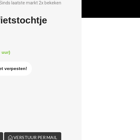
Sinds laatste markt 2x bekeken
fietstochtje
 uur)
iet verpesten!
VERSTUUR PER MAIL