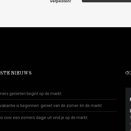
STE NIEUWS
C
ers genieten begint op de markt
vakantie is begonnen: geniet van de zomer én de markt
es voor een zomers dagje uit vind je op de markt