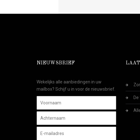
NIEUWSBRIEF
LAAT
Wekelijks alle aanbiedingen in uw
Zom
mailbox? Schijf u in voor de nieuwsbrief.
De 
All