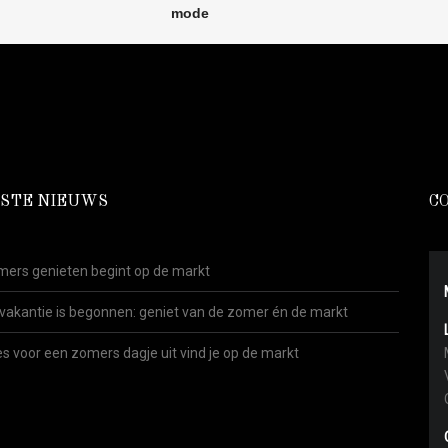
STE NIEUWS
C
ers genieten begint op de markt
vakantie is begonnen: geniet van de zomer én de markt
es voor een zomers dagje uit vind je op de markt