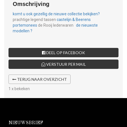
Omschrijving
komt u ook gezellig de nieuwe collectie bekijken?
prachtige legend tassen
castelijn & Beerens
portemonees
de Rooij lederwaren
de nieuwste
modellen ?
DEEL OP FACEBOOK
VERSTUUR PER MAIL
TERUG NAAR OVERZICHT
1 x bekeken
NIEUWSBRIEF